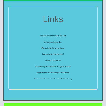
Links
Schützenveteranen BL+BS
Schützenkalender
Gemeinde Lampenberg
Gemeinde Niederdorf
Unser Standort
Schiesssportverband Region Basel
Schweizer Schiesssportverband
Bezirksschützenverband Waldenburg